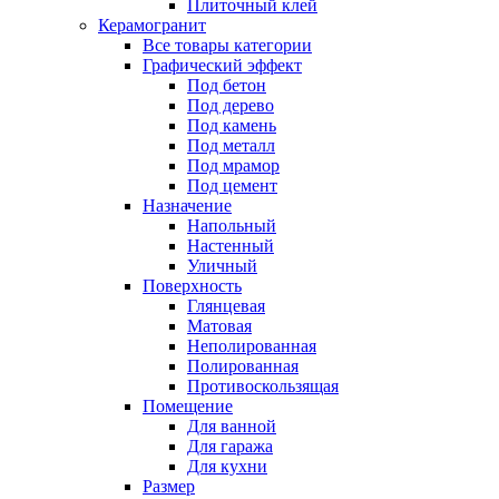
Плиточный клей
Керамогранит
Все товары категории
Графический эффект
Под бетон
Под дерево
Под камень
Под металл
Под мрамор
Под цемент
Назначение
Напольный
Настенный
Уличный
Поверхность
Глянцевая
Матовая
Неполированная
Полированная
Противоскользящая
Помещение
Для ванной
Для гаража
Для кухни
Размер