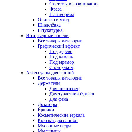
Системы выравнивания
Фреза
Плиткорезы
Очистка и уход
Шпаклёвка
Штукатурка
Интерьерные панели
Все товары категории
Графический эффект
Под дерево
Под камень
Под мрамор
С рисунком
Аксессуары для ванной
Все товары категории
Держатели
Для полотенец
Для туалетной бумаги
Для фена
Дозаторы
Ёршики
Косметические зеркала
Крючки для ванной
Мусорные ведра
Мыльницы