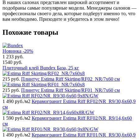
В наших салонах представлен широкий ассортимент и
подобраны самые популярные модели. Менеджеры салонов —
профессионалы своего дела, которые подберут именно то, что
вам необходимо. Приходите и убедитесь в этом лично!
Похожие товары
Новинка
-20%
1 233
руб.
1540 руб.
Плиточный клей Bundex База, 25 кг
215
руб.
Плинтус Estima Riff Skirting/RF02_NR/7x60 см
215
руб.
Плинтус Estima Riff Skirting/RF01_NR/7x60 см
1 490
руб./м2
Керамогранит Estima Riff RF02/NR_R9/30,6x60,9
см
1 590
руб./м2
Керамогранит Estima Riff RF02/NR_R9/14,6x60
см
1 490
руб./м2
Керамогранит Estima Riff RF01/NR_R9/30,6x60,9