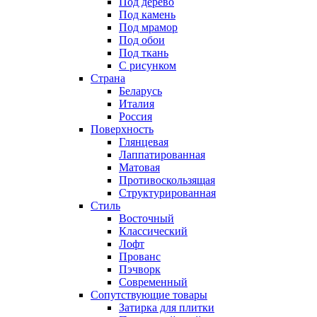
Под дерево
Под камень
Под мрамор
Под обои
Под ткань
С рисунком
Страна
Беларусь
Италия
Россия
Поверхность
Глянцевая
Лаппатированная
Матовая
Противоскользящая
Структурированная
Стиль
Восточный
Классический
Лофт
Прованс
Пэчворк
Современный
Сопутствующие товары
Затирка для плитки