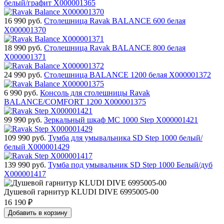
белый/графит X000001365
16 990
руб.
Столешница Ravak BALANCE 600 белая
X000001370
18 990
руб.
Столешница Ravak BALANCE 800 белая
X000001371
24 990
руб.
Столешница BALANCE 1200 белая X000001372
6 990
руб.
Консоль для столешницы Ravak
BALANCE/COMFORT 1200 X000001375
99 990
руб.
Зеркальный шкаф MC 1000 Step X000001421
109 990
руб.
Тумба для умывальника SD Step 1000 белый/
белый X000001429
139 990
руб.
Тумба под умывальник SD Step 1000 Белый/дуб
X000001417
Душевой гарнитур KLUDI DIVE 6995005-00
16 190
₽
Добавить в корзину