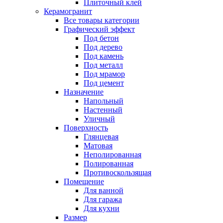
Плиточный клей
Керамогранит
Все товары категории
Графический эффект
Под бетон
Под дерево
Под камень
Под металл
Под мрамор
Под цемент
Назначение
Напольный
Настенный
Уличный
Поверхность
Глянцевая
Матовая
Неполированная
Полированная
Противоскользящая
Помещение
Для ванной
Для гаража
Для кухни
Размер