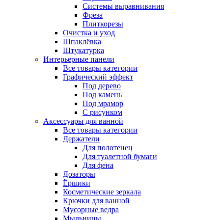
Системы выравнивания
Фреза
Плиткорезы
Очистка и уход
Шпаклёвка
Штукатурка
Интерьерные панели
Все товары категории
Графический эффект
Под дерево
Под камень
Под мрамор
С рисунком
Аксессуары для ванной
Все товары категории
Держатели
Для полотенец
Для туалетной бумаги
Для фена
Дозаторы
Ёршики
Косметические зеркала
Крючки для ванной
Мусорные ведра
Мыльницы