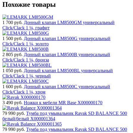
Похожие товары
1 700
руб.
Донный клапан LM8500GM универсальный
Click/Clack 1 ¼, графит
1 500
руб.
Донный клапан LM8500G универсальный
Click/Clack 1 ¼, золото
2 805
руб.
Донный клапан LM8500B универсальный
Click/Clack 1 ¼, бронза
1 050
руб.
Донный клапан LM8500BL универсальный
Click/Clack 1 ¼, черный
1 600
руб.
Донный клапан LM8500C универсальный
Click/Clack 1 ¼, хром
3 490
руб.
Ножки к мебели MR Base X000000170
79 990
руб.
Тумба под умывальник Ravak SD BALANCE 500
белый/белый X000001364
79 990
руб.
Тумба под умывальник Ravak SD BALANCE 500