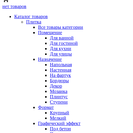
нет товаров
Каталог товаров
Плитка
Все товары категории
Помещение
Для ванной
Для гостиной
Для кухни
Для улицы
Назначение
Напольная
Настенная
На фартук
Бордюры
Декор
Мозаика
Плинтус
Ступени
Формат
Крупный
Мелкий
Графический эффект
Под бетон