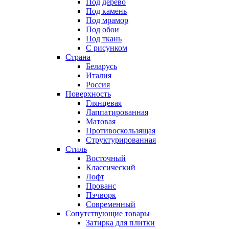
Под дерево
Под камень
Под мрамор
Под обои
Под ткань
С рисунком
Страна
Беларусь
Италия
Россия
Поверхность
Глянцевая
Лаппатированная
Матовая
Противоскользящая
Структурированная
Стиль
Восточный
Классический
Лофт
Прованс
Пэчворк
Современный
Сопутствующие товары
Затирка для плитки