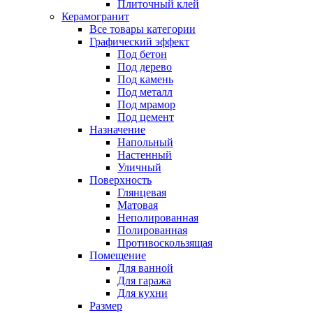
Плиточный клей
Керамогранит
Все товары категории
Графический эффект
Под бетон
Под дерево
Под камень
Под металл
Под мрамор
Под цемент
Назначение
Напольный
Настенный
Уличный
Поверхность
Глянцевая
Матовая
Неполированная
Полированная
Противоскользящая
Помещение
Для ванной
Для гаража
Для кухни
Размер