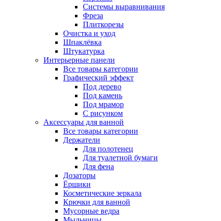
Системы выравнивания
Фреза
Плиткорезы
Очистка и уход
Шпаклёвка
Штукатурка
Интерьерные панели
Все товары категории
Графический эффект
Под дерево
Под камень
Под мрамор
С рисунком
Аксессуары для ванной
Все товары категории
Держатели
Для полотенец
Для туалетной бумаги
Для фена
Дозаторы
Ёршики
Косметические зеркала
Крючки для ванной
Мусорные ведра
Мыльницы