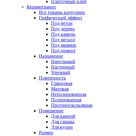
Плиточный клей
Керамогранит
Все товары категории
Графический эффект
Под бетон
Под дерево
Под камень
Под металл
Под мрамор
Под цемент
Назначение
Напольный
Настенный
Уличный
Поверхность
Глянцевая
Матовая
Неполированная
Полированная
Противоскользящая
Помещение
Для ванной
Для гаража
Для кухни
Размер