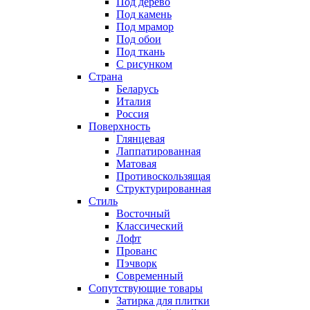
Под дерево
Под камень
Под мрамор
Под обои
Под ткань
С рисунком
Страна
Беларусь
Италия
Россия
Поверхность
Глянцевая
Лаппатированная
Матовая
Противоскользящая
Структурированная
Стиль
Восточный
Классический
Лофт
Прованс
Пэчворк
Современный
Сопутствующие товары
Затирка для плитки