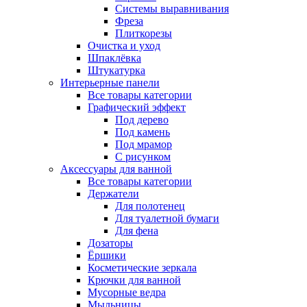
Системы выравнивания
Фреза
Плиткорезы
Очистка и уход
Шпаклёвка
Штукатурка
Интерьерные панели
Все товары категории
Графический эффект
Под дерево
Под камень
Под мрамор
С рисунком
Аксессуары для ванной
Все товары категории
Держатели
Для полотенец
Для туалетной бумаги
Для фена
Дозаторы
Ёршики
Косметические зеркала
Крючки для ванной
Мусорные ведра
Мыльницы