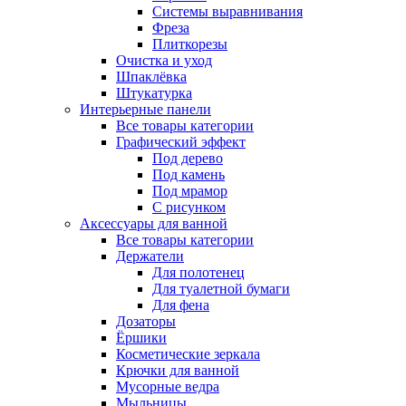
Системы выравнивания
Фреза
Плиткорезы
Очистка и уход
Шпаклёвка
Штукатурка
Интерьерные панели
Все товары категории
Графический эффект
Под дерево
Под камень
Под мрамор
С рисунком
Аксессуары для ванной
Все товары категории
Держатели
Для полотенец
Для туалетной бумаги
Для фена
Дозаторы
Ёршики
Косметические зеркала
Крючки для ванной
Мусорные ведра
Мыльницы