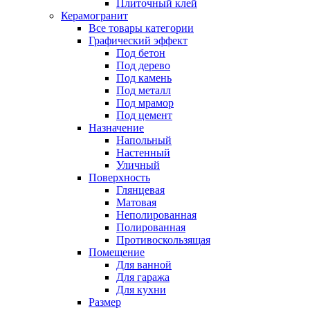
Плиточный клей
Керамогранит
Все товары категории
Графический эффект
Под бетон
Под дерево
Под камень
Под металл
Под мрамор
Под цемент
Назначение
Напольный
Настенный
Уличный
Поверхность
Глянцевая
Матовая
Неполированная
Полированная
Противоскользящая
Помещение
Для ванной
Для гаража
Для кухни
Размер