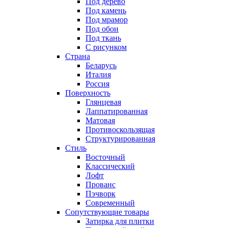
Под дерево
Под камень
Под мрамор
Под обои
Под ткань
С рисунком
Страна
Беларусь
Италия
Россия
Поверхность
Глянцевая
Лаппатированная
Матовая
Противоскользящая
Структурированная
Стиль
Восточный
Классический
Лофт
Прованс
Пэчворк
Современный
Сопутствующие товары
Затирка для плитки