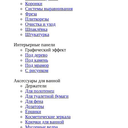
Коронки
Системы выравнивания
Фреза
Плиткорезы
Очистка и уход
Шпаклёвка
Штукатурка
Интерьерные панели
Графический эффект
Под дерево
Под камень
Под мрамор
С рисунком
Аксессуары для ванной
Держатели
Для полотенец
Для туалетной бумаги
Для фена
Дозаторы
Ёршики
Косметические зеркала
Крючки для ванной
Мусорные ведра