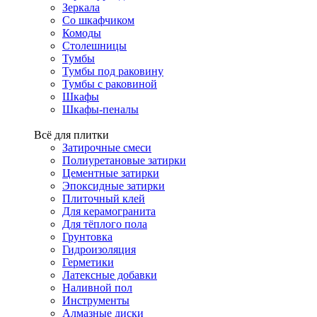
Зеркала
Со шкафчиком
Комоды
Столешницы
Тумбы
Тумбы под раковину
Тумбы с раковиной
Шкафы
Шкафы-пеналы
Всё для плитки
Затирочные смеси
Полиуретановые затирки
Цементные затирки
Эпоксидные затирки
Плиточный клей
Для керамогранита
Для тёплого пола
Грунтовка
Гидроизоляция
Герметики
Латексные добавки
Наливной пол
Инструменты
Алмазные диски