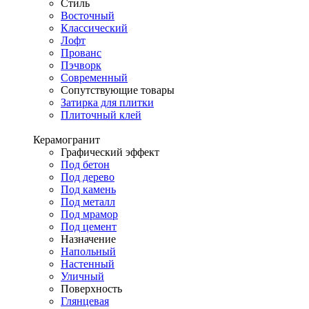
Стиль
Восточный
Классический
Лофт
Прованс
Пэчворк
Современный
Сопутствующие товары
Затирка для плитки
Плиточный клей
Керамогранит
Графический эффект
Под бетон
Под дерево
Под камень
Под металл
Под мрамор
Под цемент
Назначение
Напольный
Настенный
Уличный
Поверхность
Глянцевая