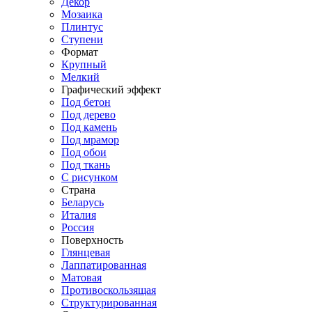
Декор
Мозаика
Плинтус
Ступени
Формат
Крупный
Мелкий
Графический эффект
Под бетон
Под дерево
Под камень
Под мрамор
Под обои
Под ткань
С рисунком
Страна
Беларусь
Италия
Россия
Поверхность
Глянцевая
Лаппатированная
Матовая
Противоскользящая
Структурированная