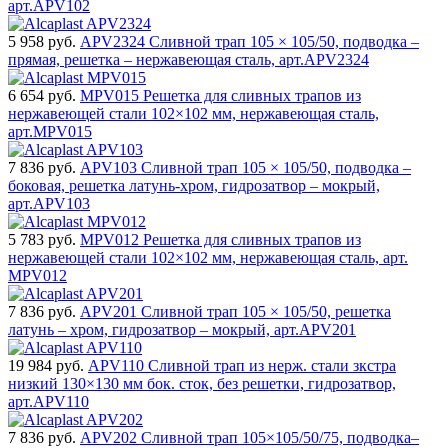
арт.APV102
5 958
руб.
APV2324 Сливной трап 105 × 105/50, подводка –
прямая, решетка – нержавеющая сталь, арт.APV2324
6 654
руб.
MPV015 Решетка для cливных трапов из
нержавеющей стали 102×102 мм, нержавеющая сталь,
арт.MPV015
7 836
руб.
APV103 Сливной трап 105 × 105/50, подводка –
боковая, решетка латунь-хром, гидрозатвор – мокрый,
арт.APV103
5 783
руб.
MPV012 Решетка для cливных трапов из
нержавеющей стали 102×102 мм, нержавеющая сталь, арт.
MPV012
7 836
руб.
APV201 Сливной трап 105 × 105/50, решетка
латунь – хром, гидрозатвор – мокрый, арт.APV201
19 984
руб.
APV110 Сливной трап из нерж. стали зкстра
низкий 130×130 мм бок. сток, без pешетки, гидрозатвор,
арт.APV110
7 836
руб.
APV202 Сливной трап 105×105/50/75, подводка–