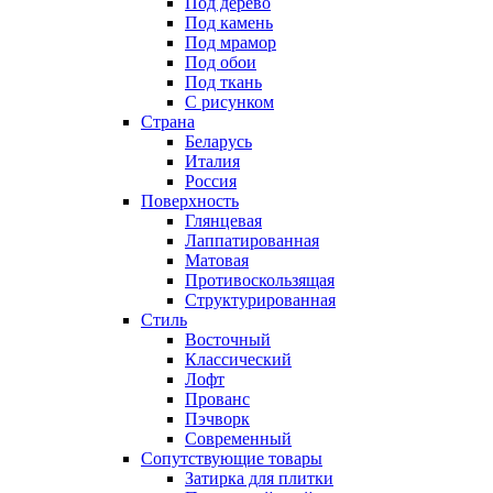
Под дерево
Под камень
Под мрамор
Под обои
Под ткань
С рисунком
Страна
Беларусь
Италия
Россия
Поверхность
Глянцевая
Лаппатированная
Матовая
Противоскользящая
Структурированная
Стиль
Восточный
Классический
Лофт
Прованс
Пэчворк
Современный
Сопутствующие товары
Затирка для плитки