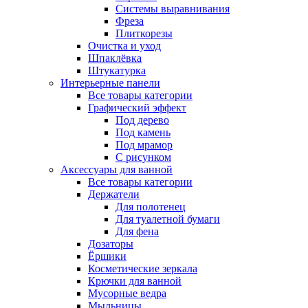
Системы выравнивания
Фреза
Плиткорезы
Очистка и уход
Шпаклёвка
Штукатурка
Интерьерные панели
Все товары категории
Графический эффект
Под дерево
Под камень
Под мрамор
С рисунком
Аксессуары для ванной
Все товары категории
Держатели
Для полотенец
Для туалетной бумаги
Для фена
Дозаторы
Ёршики
Косметические зеркала
Крючки для ванной
Мусорные ведра
Мыльницы