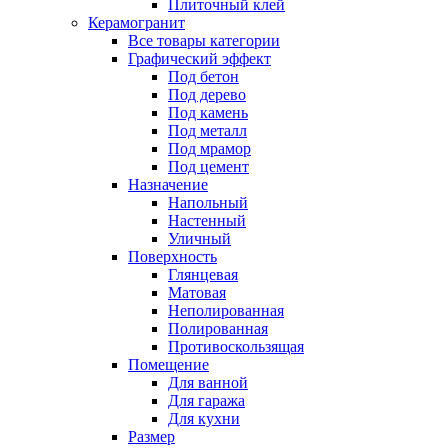
Плиточный клей
Керамогранит
Все товары категории
Графический эффект
Под бетон
Под дерево
Под камень
Под металл
Под мрамор
Под цемент
Назначение
Напольный
Настенный
Уличный
Поверхность
Глянцевая
Матовая
Неполированная
Полированная
Противоскользящая
Помещение
Для ванной
Для гаража
Для кухни
Размер