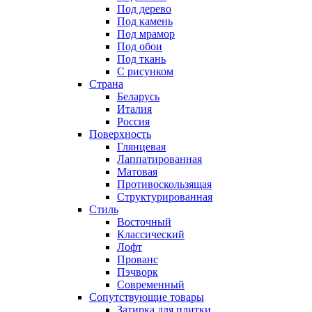
Под дерево
Под камень
Под мрамор
Под обои
Под ткань
С рисунком
Страна
Беларусь
Италия
Россия
Поверхность
Глянцевая
Лаппатированная
Матовая
Противоскользящая
Структурированная
Стиль
Восточный
Классический
Лофт
Прованс
Пэчворк
Современный
Сопутствующие товары
Затирка для плитки