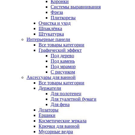
Коронки
Системы выравнивания
Фреза
Плиткорезы
Очистка и уход
Шпаклёвка
Штукатурка
Интерьерные панели
Все товары категории
Графический эффект
Под дерево
Под камень
Под мрамор
С рисунком
Аксессуары для ванной
Все товары категории
Держатели
Для полотенец
Для туалетной бумаги
Для фена
Дозаторы
Ёршики
Косметические зеркала
Крючки для ванной
Мусорные ведра