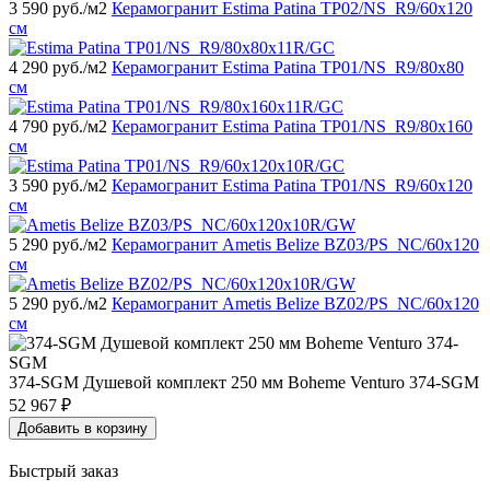
3 590
руб./м2
Керамогранит Estima Patina TP02/NS_R9/60x120
см
4 290
руб./м2
Керамогранит Estima Patina TP01/NS_R9/80x80
см
4 790
руб./м2
Керамогранит Estima Patina TP01/NS_R9/80x160
см
3 590
руб./м2
Керамогранит Estima Patina TP01/NS_R9/60x120
см
5 290
руб./м2
Керамогранит Ametis Belize BZ03/PS_NC/60x120
см
5 290
руб./м2
Керамогранит Ametis Belize BZ02/PS_NC/60x120
см
374-SGM Душевой комплект 250 мм Boheme Venturo 374-SGM
52 967
₽
Добавить в корзину
Быстрый заказ