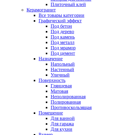
Плиточный клей
Керамогранит
Все товары категории
Графический эффект
Под бетон
Под дерево
Под камень
Под металл
Под мрамор
Под цемент
Назначение
Напольный
Настенный
Уличный
Поверхность
Глянцевая
Матовая
Неполированная
Полированная
Противоскользящая
Помещение
Для ванной
Для гаража
Для кухни
Размер