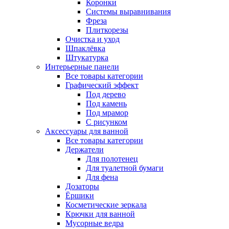
Коронки
Системы выравнивания
Фреза
Плиткорезы
Очистка и уход
Шпаклёвка
Штукатурка
Интерьерные панели
Все товары категории
Графический эффект
Под дерево
Под камень
Под мрамор
С рисунком
Аксессуары для ванной
Все товары категории
Держатели
Для полотенец
Для туалетной бумаги
Для фена
Дозаторы
Ёршики
Косметические зеркала
Крючки для ванной
Мусорные ведра