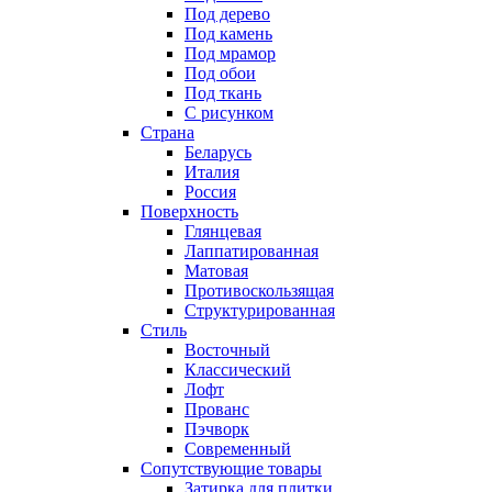
Под дерево
Под камень
Под мрамор
Под обои
Под ткань
С рисунком
Страна
Беларусь
Италия
Россия
Поверхность
Глянцевая
Лаппатированная
Матовая
Противоскользящая
Структурированная
Стиль
Восточный
Классический
Лофт
Прованс
Пэчворк
Современный
Сопутствующие товары
Затирка для плитки