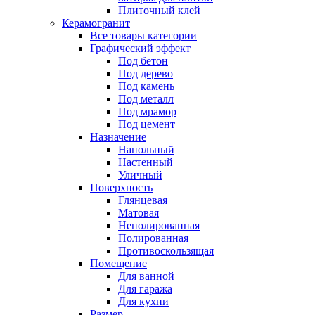
Плиточный клей
Керамогранит
Все товары категории
Графический эффект
Под бетон
Под дерево
Под камень
Под металл
Под мрамор
Под цемент
Назначение
Напольный
Настенный
Уличный
Поверхность
Глянцевая
Матовая
Неполированная
Полированная
Противоскользящая
Помещение
Для ванной
Для гаража
Для кухни
Размер