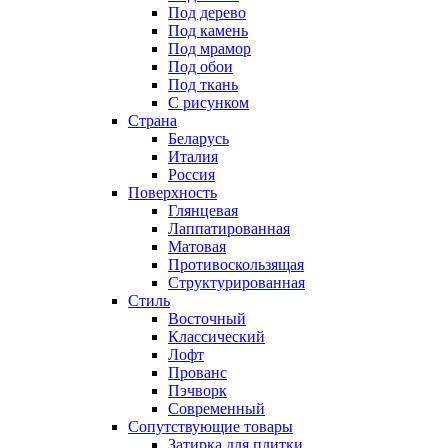
Под дерево
Под камень
Под мрамор
Под обои
Под ткань
С рисунком
Страна
Беларусь
Италия
Россия
Поверхность
Глянцевая
Лаппатированная
Матовая
Противоскользящая
Структурированная
Стиль
Восточный
Классический
Лофт
Прованс
Пэчворк
Современный
Сопутствующие товары
Затирка для плитки