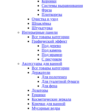
Коронки
Системы выравнивания
Фреза
Плиткорезы
Очистка и уход
Шпаклёвка
Штукатурка
Интерьерные панели
Все товары категории
Графический эффект
Под дерево
Под камень
Под мрамор
С рисунком
Аксессуары для ванной
Все товары категории
Держатели
Для полотенец
Для туалетной бумаги
Для фена
Дозаторы
Ёршики
Косметические зеркала
Крючки для ванной
Мусорные ведра