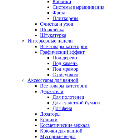
Коронки
Системы выравнивания
Фреза
Плиткорезы
Очистка и уход
Шпаклёвка
Штукатурка
Интерьерные панели
Все товары категории
Графический эффект
Под дерево
Под камень
Под мрамор
С рисунком
Аксессуары для ванной
Все товары категории
Держатели
Для полотенец
Для туалетной бумаги
Для фена
Дозаторы
Ёршики
Косметические зеркала
Крючки для ванной
Мусорные ведра