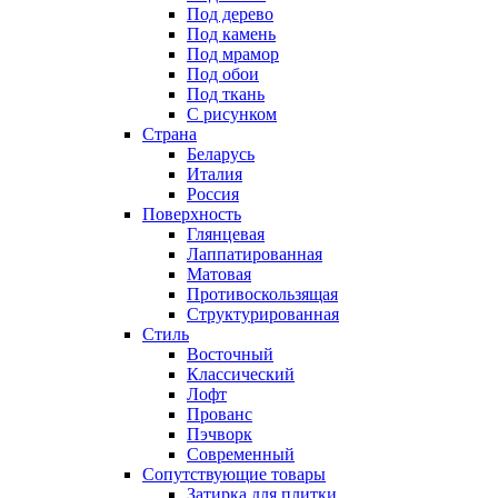
Под дерево
Под камень
Под мрамор
Под обои
Под ткань
С рисунком
Страна
Беларусь
Италия
Россия
Поверхность
Глянцевая
Лаппатированная
Матовая
Противоскользящая
Структурированная
Стиль
Восточный
Классический
Лофт
Прованс
Пэчворк
Современный
Сопутствующие товары
Затирка для плитки