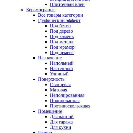
Плиточный клей
Керамогранит
Все товары категории
Графический эффект
Под бетон
Под дерево
Под камень
Под металл
Под мрамор
Под цемент
Назначение
Напольный
Настенный
Уличный
Поверхность
Глянцевая
Матовая
Неполированная
Полированная
Противоскользящая
Помещение
Для ванной
Для гаража
Для кухни
Размер