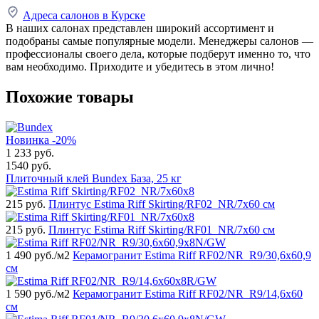
Адреса салонов в Курске
В наших салонах представлен широкий ассортимент и
подобраны самые популярные модели. Менеджеры салонов —
профессионалы своего дела, которые подберут именно то, что
вам необходимо. Приходите и убедитесь в этом лично!
Похожие товары
Новинка
-20%
1 233
руб.
1540 руб.
Плиточный клей Bundex База, 25 кг
215
руб.
Плинтус Estima Riff Skirting/RF02_NR/7x60 см
215
руб.
Плинтус Estima Riff Skirting/RF01_NR/7x60 см
1 490
руб./м2
Керамогранит Estima Riff RF02/NR_R9/30,6x60,9
см
1 590
руб./м2
Керамогранит Estima Riff RF02/NR_R9/14,6x60
см