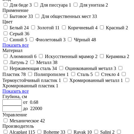
Для биде
3
Для писсуара
1
Для унитаза
2
Применение
Бытовое
33
Для общественных мест
33
Цвет
Белый
24
Золотой
11
Коричневый
4
Красный
2
Серый
36
Синий
5
Фиолетовый
3
Чёрный
48
Показать все
Материал
Алюминий
6
Искусственный мрамор
2
Керамика
2
Латунь
2
Металл
38
Нержавеющая сталь
34
Оцинкованный металл
3
Пластик
78
Полипропилен
1
Сталь
5
Стекло
4
Термоустойчивый пластик
1
Хромированный металл
1
Хромированный пластик
1
Показать все
Глубина, см
от
0.68
до
22000
Управление
Механическое
42
Производитель
Alcaplast
115
Boheme
33
Ravak
10
Salini
2