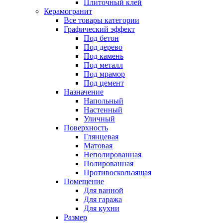
Плиточный клей
Керамогранит
Все товары категории
Графический эффект
Под бетон
Под дерево
Под камень
Под металл
Под мрамор
Под цемент
Назначение
Напольный
Настенный
Уличный
Поверхность
Глянцевая
Матовая
Неполированная
Полированная
Противоскользящая
Помещение
Для ванной
Для гаража
Для кухни
Размер