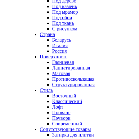
Под дерево
Под камень
Под мрамор
Под обои
Под ткань
С рисунком
Страна
Беларусь
Италия
Россия
Поверхность
Глянцевая
Лаппатированная
Матовая
Противоскользящая
Структурированная
Стиль
Восточный
Классический
Лофт
Прованс
Пэчворк
Современный
Сопутствующие товары
Затирка для плитки