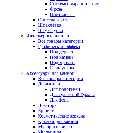
Системы выравнивания
Фреза
Плиткорезы
Очистка и уход
Шпаклёвка
Штукатурка
Интерьерные панели
Все товары категории
Графический эффект
Под дерево
Под камень
Под мрамор
С рисунком
Аксессуары для ванной
Все товары категории
Держатели
Для полотенец
Для туалетной бумаги
Для фена
Дозаторы
Ёршики
Косметические зеркала
Крючки для ванной
Мусорные ведра
Мыльницы