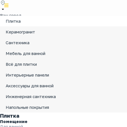
Ваш город
?
Плитка
Нет
Да
Керамогранит
Изменить город
×
Сантехника
Выберите город
×
Мебель для ванной
Брянск
Воронеж
Всё для плитки
Курск
Липецк
Орёл
Интерьерные панели
Москва
Аксессуары для ванной
Дизайн-проект квартиры
Акции
Оплата
Доставка
Где ку
Инженерная сантехника
Напольные покрытия
Каталог товаров
Плитка
Плитка
Керамогранит
Помещение
Кварцвинил
Для ванной