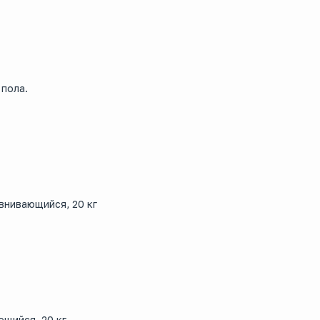
пола.
нивающийся, 20 кг
щийся, 20 кг