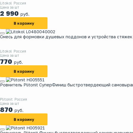
Litokol
Россия
Цена за шт
2 990
руб.
В корзину
Смесь для формовки душевых поддонов и устройства стяжек 
Litokol
Россия
Цена за шт
770
руб.
В корзину
Ровнитель Plitonit СуперФиниш быстротвердеющий самовырав
Plitonit
Россия
Цена за шт
870
руб.
В корзину
Ровнитель Plitonit Финиш быстротвердеющий самовыравниваю