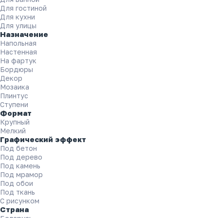
Строительные смеси
Для гостиной
Сантехника
Для кухни
Бренды
Для улицы
Назначение
Распродажа
Напольная
Настенная
На фартук
Бордюры
Декор
Мозаика
Плинтус
Ступени
Каталог товаров
Формат
8 (4712) 55-08-66
Крупный
Мелкий
Главная
Графический эффект
Каталог
Под бетон
Всё для плитки и керамогранита
Под дерево
Под камень
Наливной пол
Под мрамор
Под обои
Под ткань
Фильтры
С рисунком
Страна
Цена, ₽