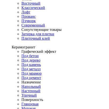
Восточный
Классический
Лофт
Прованс
Пэчворк
Современный
Сопутствующие товары
Затирка для плитки
Плиточный клей
Керамогранит
Графический эффект
Под бетон
Под дерево
Под камень
Под металл
Под мрамор
Под цемент
Назначение
Напольный
Настенный
Уличный
Поверхность
Глянцевая
Матовая