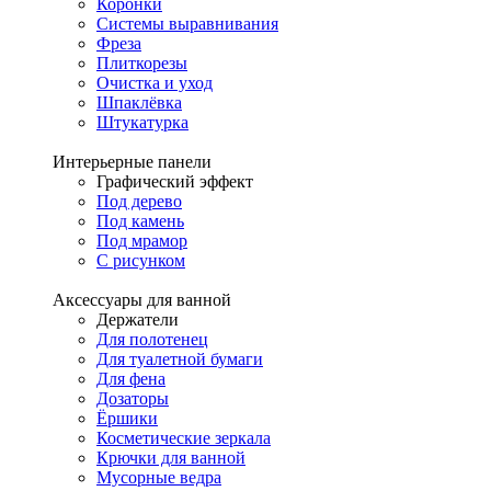
Коронки
Системы выравнивания
Фреза
Плиткорезы
Очистка и уход
Шпаклёвка
Штукатурка
Интерьерные панели
Графический эффект
Под дерево
Под камень
Под мрамор
С рисунком
Аксессуары для ванной
Держатели
Для полотенец
Для туалетной бумаги
Для фена
Дозаторы
Ёршики
Косметические зеркала
Крючки для ванной
Мусорные ведра