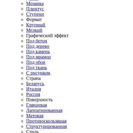
Мозаика
Плинтус
Ступени
Формат
Крупный
Мелкий
Графический эффект
Под бетон
Под дерево
Под камень
Под мрамор
Под обои
Под ткань
С рисунком
Страна
Беларусь
Италия
Россия
Поверхность
Глянцевая
Лаппатированная
Матовая
Противоскользящая
Структурированная
Стиль