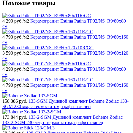
Похожие товары
4 290
руб./м2
Керамогранит Estima Patina TP02/NS_R9/80x80
см
4 790
руб./м2
Керамогранит Estima Patina TP02/NS_R9/80x160
см
3 590
руб./м2
Керамогранит Estima Patina TP02/NS_R9/60x120
см
4 290
руб./м2
Керамогранит Estima Patina TP01/NS_R9/80x80
см
4 790
руб./м2
Керамогранит Estima Patina TP01/NS_R9/80x160
см
158 386
руб.
133-SGM Душевой комплект Boheme Zodiac 133-
SGM 230 мм, с термостатом, графит глянец
173 844
руб.
133-2-SGM Душевой комплект Boheme Zodiac
133-2-SGM 230 мм, с термостатом, графит глянец