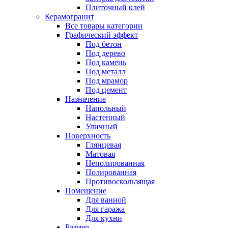
Плиточный клей
Керамогранит
Все товары категории
Графический эффект
Под бетон
Под дерево
Под камень
Под металл
Под мрамор
Под цемент
Назначение
Напольный
Настенный
Уличный
Поверхность
Глянцевая
Матовая
Неполированная
Полированная
Противоскользящая
Помещение
Для ванной
Для гаража
Для кухни
Размер