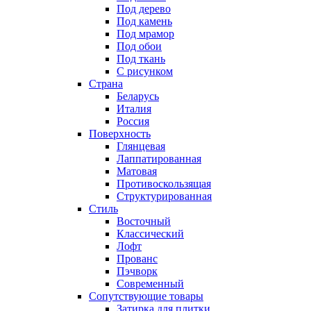
Под дерево
Под камень
Под мрамор
Под обои
Под ткань
С рисунком
Страна
Беларусь
Италия
Россия
Поверхность
Глянцевая
Лаппатированная
Матовая
Противоскользящая
Структурированная
Стиль
Восточный
Классический
Лофт
Прованс
Пэчворк
Современный
Сопутствующие товары
Затирка для плитки