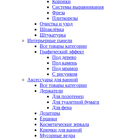
Коронки
Системы выравнивания
Фреза
Плиткорезы
Очистка и уход
Шпаклёвка
Штукатурка
Интерьерные панели
Все товары категории
Графический эффект
Под дерево
Под камень
Под мрамор
С рисунком
Аксессуары для ванной
Все товары категории
Держатели
Для полотенец
Для туалетной бумаги
Для фена
Дозаторы
Ёршики
Косметические зеркала
Крючки для ванной
Мусорные ведра