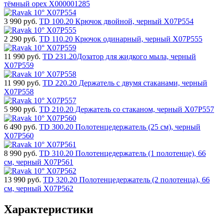
тёмный орех X000001285
3 990
руб.
TD 100.20 Крючок двойной, черный X07P554
2 290
руб.
TD 110.20 Крючок одинарный, черный X07P555
11 990
руб.
TD 231.20Дозатор для жидкого мыла, черный
X07P559
11 990
руб.
TD 220.20 Держатель с двумя стаканами, черный
X07P558
5 990
руб.
TD 210.20 Держатель со стаканом, черный X07P557
6 490
руб.
TD 300.20 Полотенцедержатель (25 см), черный
X07P560
8 990
руб.
TD 310.20 Полотенцедержатель (1 полотенце), 66
см, черный X07P561
13 990
руб.
TD 320.20 Полотенцедержатель (2 полотенца), 66
см, черный X07P562
Характеристики