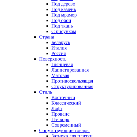
Под дерево
Под камень
Под мрамор
Под обои
Под ткань
С рисунком
Страна
Беларусь
Италия
Россия
Поверхность
Глянцевая
Лаппатированная
Матовая
Противоскользящая
Структурированная
Стиль
Восточный
Классический
Лофт
Прованс
Пэчворк
Современный
Сопутствующие товары
Затирка для плитки