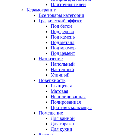
Плиточный клей
Керамогранит
Все товары категории
Графический эффект
Под бетон
Под дерево
Под камень
Под металл
Под мрамор
Под цемент
Назначение
Напольный
Настенный
Уличный
Поверхность
Глянцевая
Матовая
Неполированная
Полированная
Противоскользящая
Помещение
Для ванной
Для гаража
Для кухни
Размер