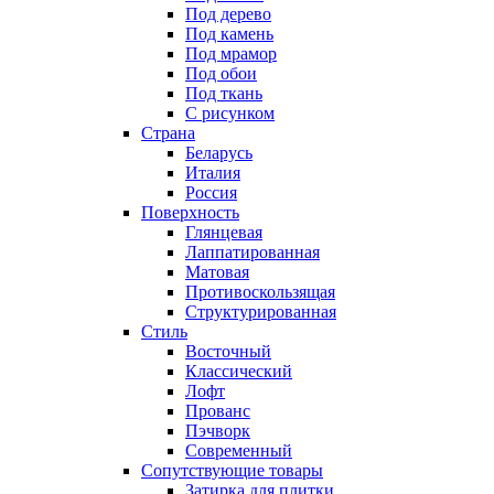
Под дерево
Под камень
Под мрамор
Под обои
Под ткань
С рисунком
Страна
Беларусь
Италия
Россия
Поверхность
Глянцевая
Лаппатированная
Матовая
Противоскользящая
Структурированная
Стиль
Восточный
Классический
Лофт
Прованс
Пэчворк
Современный
Сопутствующие товары
Затирка для плитки