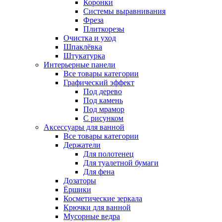
Коронки
Системы выравнивания
Фреза
Плиткорезы
Очистка и уход
Шпаклёвка
Штукатурка
Интерьерные панели
Все товары категории
Графический эффект
Под дерево
Под камень
Под мрамор
С рисунком
Аксессуары для ванной
Все товары категории
Держатели
Для полотенец
Для туалетной бумаги
Для фена
Дозаторы
Ёршики
Косметические зеркала
Крючки для ванной
Мусорные ведра