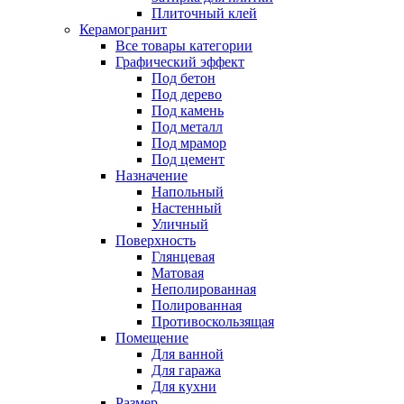
Плиточный клей
Керамогранит
Все товары категории
Графический эффект
Под бетон
Под дерево
Под камень
Под металл
Под мрамор
Под цемент
Назначение
Напольный
Настенный
Уличный
Поверхность
Глянцевая
Матовая
Неполированная
Полированная
Противоскользящая
Помещение
Для ванной
Для гаража
Для кухни
Размер