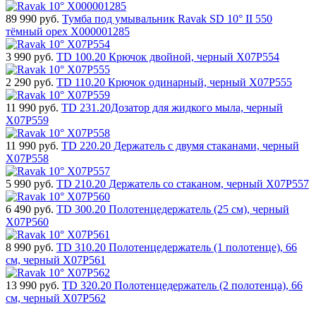
89 990
руб.
Тумба под умывальник Ravak SD 10° II 550
тёмный орех X000001285
3 990
руб.
TD 100.20 Крючок двойной, черный X07P554
2 290
руб.
TD 110.20 Крючок одинарный, черный X07P555
11 990
руб.
TD 231.20Дозатор для жидкого мыла, черный
X07P559
11 990
руб.
TD 220.20 Держатель с двумя стаканами, черный
X07P558
5 990
руб.
TD 210.20 Держатель со стаканом, черный X07P557
6 490
руб.
TD 300.20 Полотенцедержатель (25 см), черный
X07P560
8 990
руб.
TD 310.20 Полотенцедержатель (1 полотенце), 66
см, черный X07P561
13 990
руб.
TD 320.20 Полотенцедержатель (2 полотенца), 66
см, черный X07P562