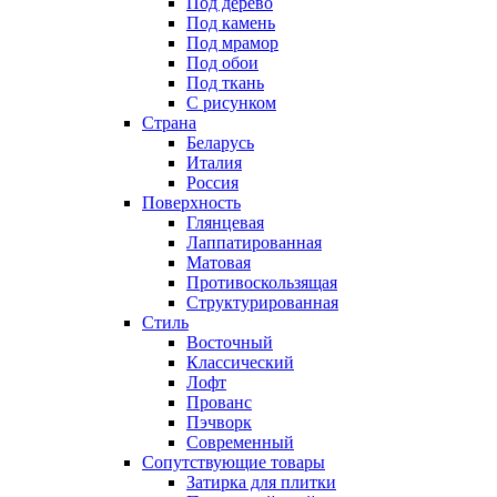
Под дерево
Под камень
Под мрамор
Под обои
Под ткань
С рисунком
Страна
Беларусь
Италия
Россия
Поверхность
Глянцевая
Лаппатированная
Матовая
Противоскользящая
Структурированная
Стиль
Восточный
Классический
Лофт
Прованс
Пэчворк
Современный
Сопутствующие товары
Затирка для плитки