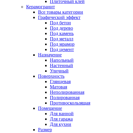
Плиточный клей
Керамогранит
Все товары категории
Графический эффект
Под бетон
Под дерево
Под камень
Под металл
Под мрамор
Под цемент
Назначение
Напольный
Настенный
Уличный
Поверхность
Глянцевая
Матовая
Неполированная
Полированная
Противоскользящая
Помещение
Для ванной
Для гаража
Для кухни
Размер