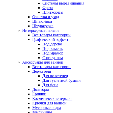
Системы выравнивания
Фреза
Плиткорезы
Очистка и уход
Шпаклёвка
Штукатурка
Интерьерные панели
Все товары категории
Графический эффект
Под дерево
Под камень
Под мрамор
С рисунком
Аксессуары для ванной
Все товары категории
Держатели
Для полотенец
Для туалетной бумаги
Для фена
Дозаторы
Ёршики
Косметические зеркала
Крючки для ванной
Мусорные ведра
Мыльницы