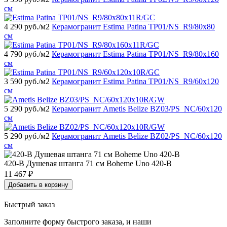
см
4 290
руб./м2
Керамогранит Estima Patina TP01/NS_R9/80x80
см
4 790
руб./м2
Керамогранит Estima Patina TP01/NS_R9/80x160
см
3 590
руб./м2
Керамогранит Estima Patina TP01/NS_R9/60x120
см
5 290
руб./м2
Керамогранит Ametis Belize BZ03/PS_NC/60x120
см
5 290
руб./м2
Керамогранит Ametis Belize BZ02/PS_NC/60x120
см
420-B Душевая штанга 71 см Boheme Uno 420-B
11 467
₽
Добавить в корзину
Быстрый заказ
Заполните форму быстрого заказа, и наши