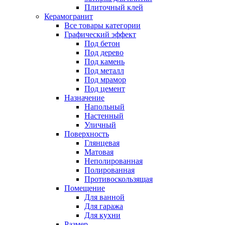
Плиточный клей
Керамогранит
Все товары категории
Графический эффект
Под бетон
Под дерево
Под камень
Под металл
Под мрамор
Под цемент
Назначение
Напольный
Настенный
Уличный
Поверхность
Глянцевая
Матовая
Неполированная
Полированная
Противоскользящая
Помещение
Для ванной
Для гаража
Для кухни
Размер