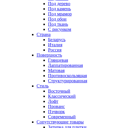
Под дерево
Под камень
Под мрамор
Под обои
Под ткань
С рисунком
Страна
Беларусь
Италия
Россия
Поверхность
Глянцевая
Лаппатированная
Матовая
Противоскользящая
Структурированная
Стиль
Восточный
Классический
Лофт
Прованс
Пэчворк
Современный
Сопутствующие товары
Затирка для плитки