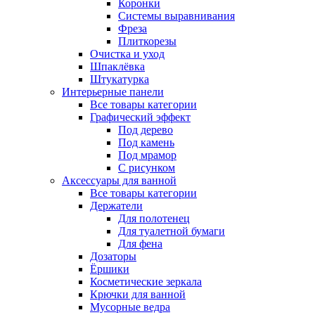
Коронки
Системы выравнивания
Фреза
Плиткорезы
Очистка и уход
Шпаклёвка
Штукатурка
Интерьерные панели
Все товары категории
Графический эффект
Под дерево
Под камень
Под мрамор
С рисунком
Аксессуары для ванной
Все товары категории
Держатели
Для полотенец
Для туалетной бумаги
Для фена
Дозаторы
Ёршики
Косметические зеркала
Крючки для ванной
Мусорные ведра