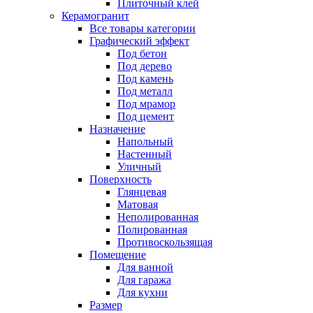
Плиточный клей
Керамогранит
Все товары категории
Графический эффект
Под бетон
Под дерево
Под камень
Под металл
Под мрамор
Под цемент
Назначение
Напольный
Настенный
Уличный
Поверхность
Глянцевая
Матовая
Неполированная
Полированная
Противоскользящая
Помещение
Для ванной
Для гаража
Для кухни
Размер