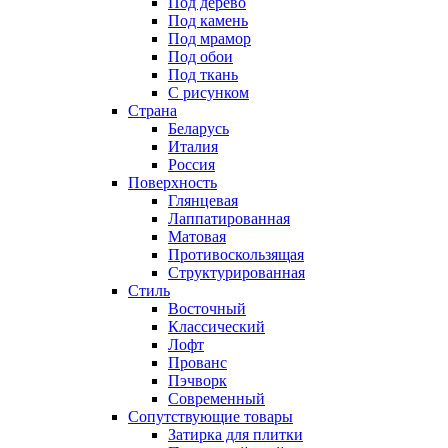
Под дерево
Под камень
Под мрамор
Под обои
Под ткань
С рисунком
Страна
Беларусь
Италия
Россия
Поверхность
Глянцевая
Лаппатированная
Матовая
Противоскользящая
Структурированная
Стиль
Восточный
Классический
Лофт
Прованс
Пэчворк
Современный
Сопутствующие товары
Затирка для плитки