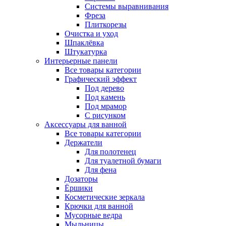
Системы выравнивания
Фреза
Плиткорезы
Очистка и уход
Шпаклёвка
Штукатурка
Интерьерные панели
Все товары категории
Графический эффект
Под дерево
Под камень
Под мрамор
С рисунком
Аксессуары для ванной
Все товары категории
Держатели
Для полотенец
Для туалетной бумаги
Для фена
Дозаторы
Ёршики
Косметические зеркала
Крючки для ванной
Мусорные ведра
Мыльницы