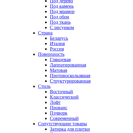
Под дерево
Под камень
Под мрамор
Под обои
Под ткань
С рисунком
Страна
Беларусь
Италия
Россия
Поверхность
Глянцевая
Лаппатированная
Матовая
Противоскользящая
Структурированная
Стиль
Восточный
Классический
Лофт
Прованс
Пэчворк
Современный
Сопутствующие товары
Затирка для плитки