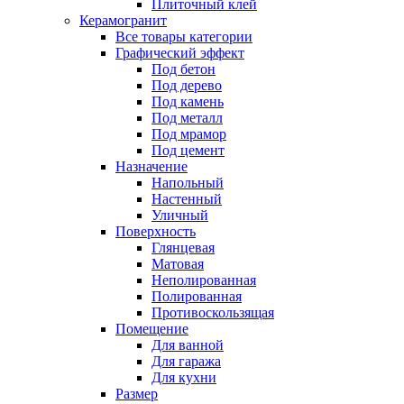
Плиточный клей
Керамогранит
Все товары категории
Графический эффект
Под бетон
Под дерево
Под камень
Под металл
Под мрамор
Под цемент
Назначение
Напольный
Настенный
Уличный
Поверхность
Глянцевая
Матовая
Неполированная
Полированная
Противоскользящая
Помещение
Для ванной
Для гаража
Для кухни
Размер