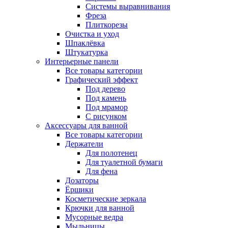
Системы выравнивания
Фреза
Плиткорезы
Очистка и уход
Шпаклёвка
Штукатурка
Интерьерные панели
Все товары категории
Графический эффект
Под дерево
Под камень
Под мрамор
С рисунком
Аксессуары для ванной
Все товары категории
Держатели
Для полотенец
Для туалетной бумаги
Для фена
Дозаторы
Ёршики
Косметические зеркала
Крючки для ванной
Мусорные ведра
Мыльницы