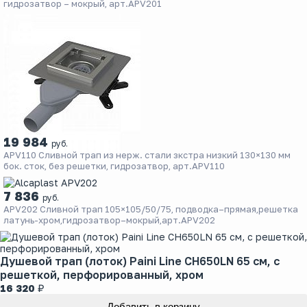
гидрозатвор – мокрый, арт.APV201
19 984
руб.
APV110 Сливной трап из нерж. стали зкстра низкий 130×130 мм
бок. сток, без pешетки, гидрозатвор, арт.APV110
7 836
руб.
APV202 Сливной трап 105×105/50/75, подводка–прямая,решетка
латунь-хром,гидрозатвор–мокрый,арт.APV202
Душевой трап (лоток) Paini Line CH650LN 65 см, с
решеткой, перфорированный, хром
₽
16 320
Добавить в корзину