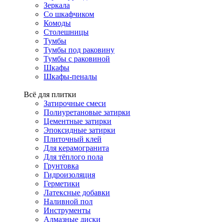
Зеркала
Со шкафчиком
Комоды
Столешницы
Тумбы
Тумбы под раковину
Тумбы с раковиной
Шкафы
Шкафы-пеналы
Всё для плитки
Затирочные смеси
Полиуретановые затирки
Цементные затирки
Эпоксидные затирки
Плиточный клей
Для керамогранита
Для тёплого пола
Грунтовка
Гидроизоляция
Герметики
Латексные добавки
Наливной пол
Инструменты
Алмазные диски