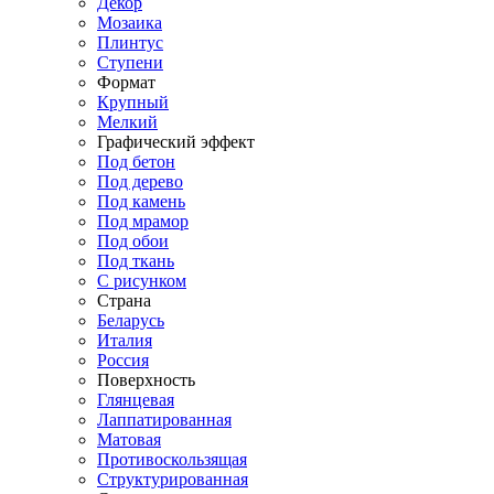
Декор
Мозаика
Плинтус
Ступени
Формат
Крупный
Мелкий
Графический эффект
Под бетон
Под дерево
Под камень
Под мрамор
Под обои
Под ткань
С рисунком
Страна
Беларусь
Италия
Россия
Поверхность
Глянцевая
Лаппатированная
Матовая
Противоскользящая
Структурированная