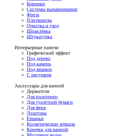
Коронки
Системы выравнивания
Фреза
Плиткорезы
Очистка и уход
Шпаклёвка
Штукатурка
Интерьерные панели
Графический эффект
Под дерево
Под камень
Под мрамор
С рисунком
Аксессуары для ванной
Держатели
Для полотенец
Для туалетной бумаги
Для фена
Дозаторы
Ёршики
Косметические зеркала
Крючки для ванной
Мусорные ведра