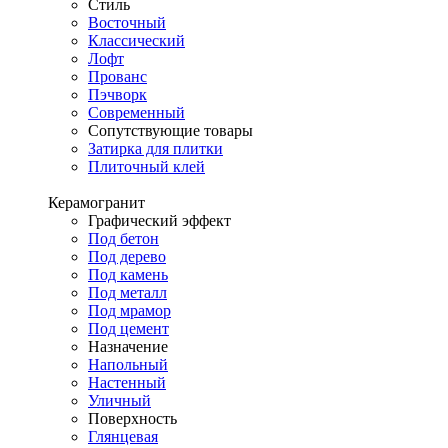
Стиль
Восточный
Классический
Лофт
Прованс
Пэчворк
Современный
Сопутствующие товары
Затирка для плитки
Плиточный клей
Керамогранит
Графический эффект
Под бетон
Под дерево
Под камень
Под металл
Под мрамор
Под цемент
Назначение
Напольный
Настенный
Уличный
Поверхность
Глянцевая