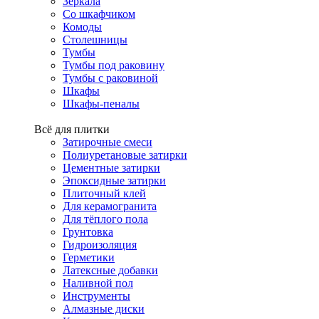
Зеркала
Со шкафчиком
Комоды
Столешницы
Тумбы
Тумбы под раковину
Тумбы с раковиной
Шкафы
Шкафы-пеналы
Всё для плитки
Затирочные смеси
Полиуретановые затирки
Цементные затирки
Эпоксидные затирки
Плиточный клей
Для керамогранита
Для тёплого пола
Грунтовка
Гидроизоляция
Герметики
Латексные добавки
Наливной пол
Инструменты
Алмазные диски