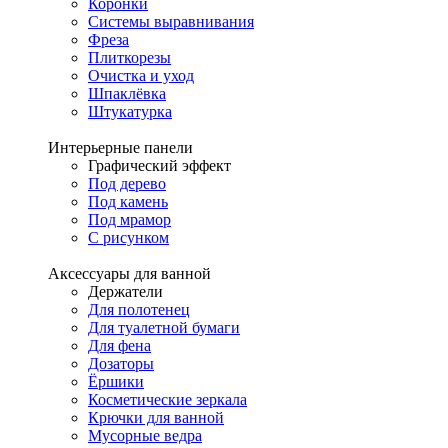
Коронки
Системы выравнивания
Фреза
Плиткорезы
Очистка и уход
Шпаклёвка
Штукатурка
Интерьерные панели
Графический эффект
Под дерево
Под камень
Под мрамор
С рисунком
Аксессуары для ванной
Держатели
Для полотенец
Для туалетной бумаги
Для фена
Дозаторы
Ёршики
Косметические зеркала
Крючки для ванной
Мусорные ведра