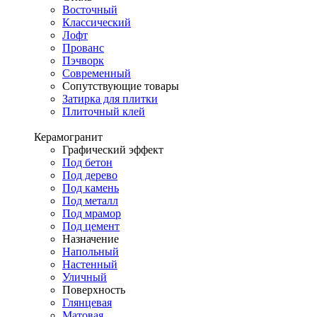
Восточный
Классический
Лофт
Прованс
Пэчворк
Современный
Сопутствующие товары
Затирка для плитки
Плиточный клей
Керамогранит
Графический эффект
Под бетон
Под дерево
Под камень
Под металл
Под мрамор
Под цемент
Назначение
Напольный
Настенный
Уличный
Поверхность
Глянцевая
Матовая