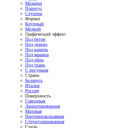
Мозаика
Плинтус
Ступени
Формат
Крупный
Мелкий
Графический эффект
Под бетон
Под дерево
Под камень
Под мрамор
Под обои
Под ткань
С рисунком
Страна
Беларусь
Италия
Россия
Поверхность
Глянцевая
Лаппатированная
Матовая
Противоскользящая
Структурированная
Стиль